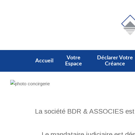
Votre
Déclarer Votre
Accueil
Espace
Créance
La société BDR & ASSOCIES est un
Le mandataire judiciaire est dé