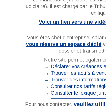
judiciaire). Il est chargé par le Tri
en liqu
Voici un lien vers une vid
Vous êtes chef d'entreprise, salar
vous réserve un espace dédié
v
dossier et transmett
Notre site permet égalemen
→ Déclarer vos créances e
→
Trouver les actifs à ven
→
Trouver des information
→
Consulter nos tarifs rég
→
Consulter le lexique ju
Pour nous contacter,
veuillez util