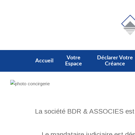
Votre
Déclarer Votre
Accueil
Espace
Créance
La société BDR & ASSOCIES est un
Le mandataire judiciaire est dé