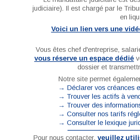
judiciaire). Il est chargé par le Tri
en liqu
Voici un lien vers une vid
Vous êtes chef d'entreprise, salar
vous réserve un espace dédié
v
dossier et transmett
Notre site permet égalemen
→ Déclarer vos créances e
→
Trouver les actifs à ven
→
Trouver des information
→
Consulter nos tarifs rég
→
Consulter le lexique ju
Pour nous contacter,
veuillez util