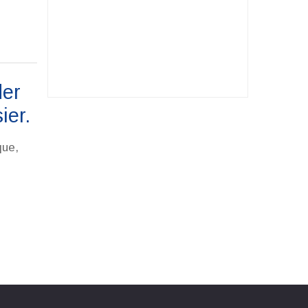
der
ier.
que,