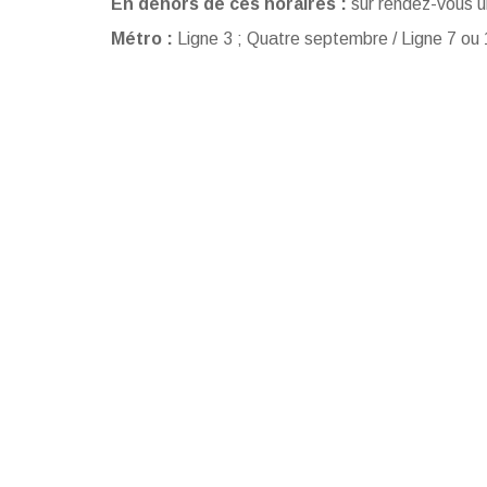
En dehors de ces horaires :
sur rendez-vous 
Métro :
Ligne 3 ; Quatre septembre / Ligne 7 ou