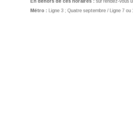
En dehors de ces horaires :
sur rendez-vous 
Métro :
Ligne 3 ; Quatre septembre / Ligne 7 ou