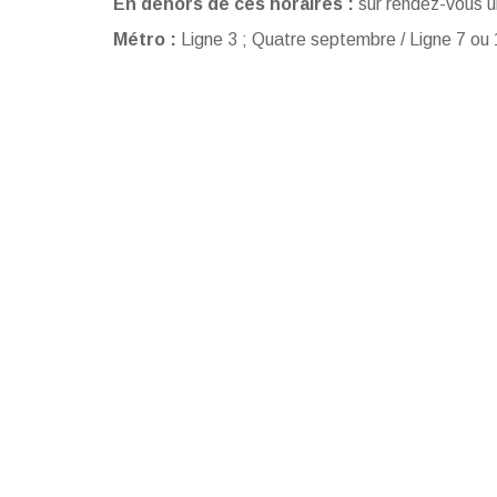
En dehors de ces horaires :
sur rendez-vous 
Métro :
Ligne 3 ; Quatre septembre / Ligne 7 ou