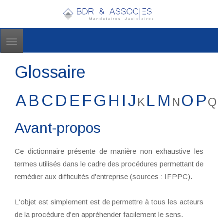
Toggle
navigation
Glossaire
A
B
C
D
E
F
G
H
I
J
L
M
O
P
K
N
Q
Avant-propos
Ce dictionnaire présente de manière non exhaustive les
termes utilisés dans le cadre des procédures permettant de
remédier aux difficultés d'entreprise (sources : IFPPC).
L'objet est simplement est de permettre à tous les acteurs
de la procédure d'en appréhender facilement le sens.